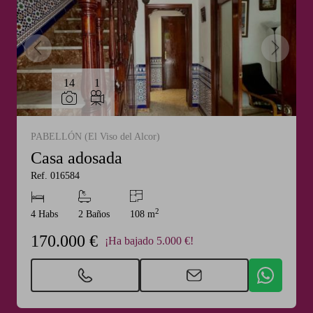
14
1
PABELLÓN (El Viso del Alcor)
Casa adosada
Ref. 016584
2
4 Habs
2 Baños
108 m
170.000 €
¡Ha bajado 5.000 €!