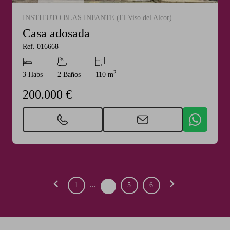
INSTITUTO BLAS INFANTE (El Viso del Alcor)
Casa adosada
Ref. 016668
2
3 Habs
2 Baños
110 m
200.000 €
chevron_left
chevron_right
...
1
5
6
4