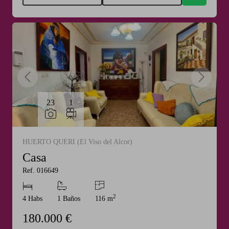
23
1
HUERTO QUERI (El Viso del Alcor)
Casa
Ref. 016649
2
4 Habs
1 Baños
116 m
180.000 €