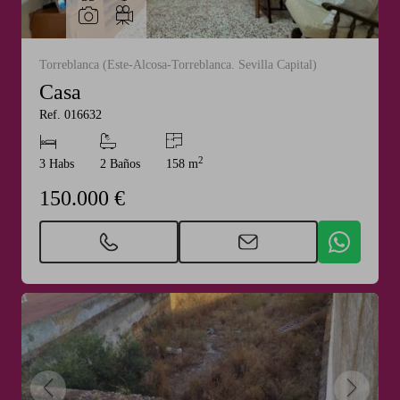
Torreblanca (Este-Alcosa-Torreblanca. Sevilla Capital)
Casa
Ref. 016632
2
3 Habs
2 Baños
158 m
150.000 €