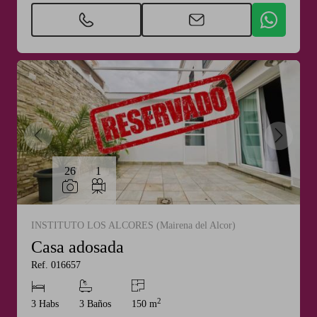
26
1
INSTITUTO LOS ALCORES (Mairena del Alcor)
Casa adosada
Ref. 016657
2
3 Habs
3 Baños
150 m