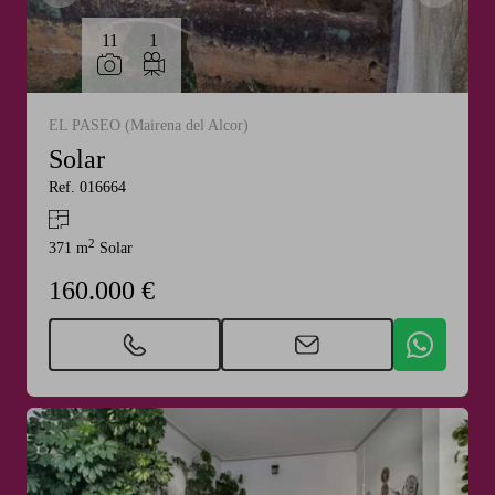
11
1
EL PASEO (Mairena del Alcor)
Solar
Ref. 016664
2
371 m
Solar
160.000 €