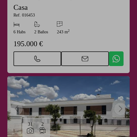
Casa
Ref. 016453
2
6 Habs
2 Baños
243 m
195.000 €
31
2