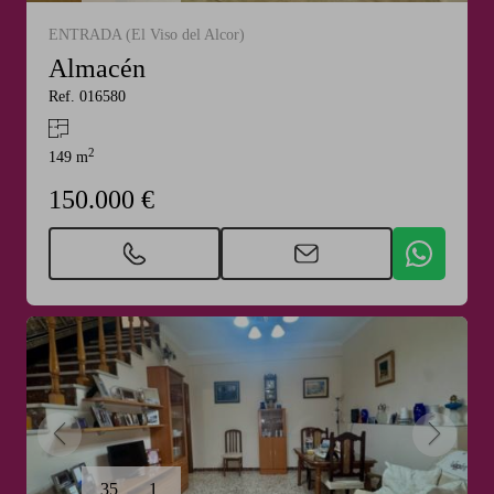
ENTRADA (El Viso del Alcor)
Almacén
Ref. 016580
2
149 m
150.000 €
35
1