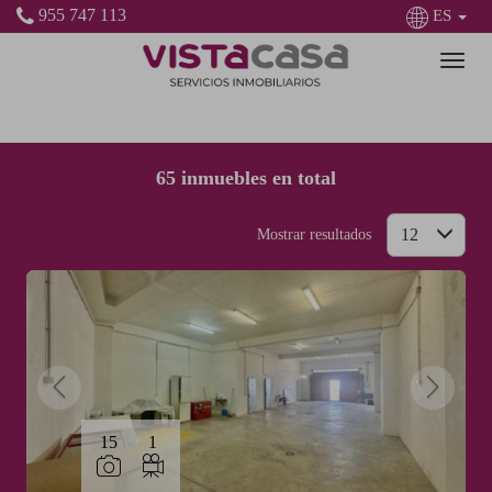
955 747 113
ES
Filtrar
Ordenar
65 inmuebles en total
12
Mostrar resultados
15
1