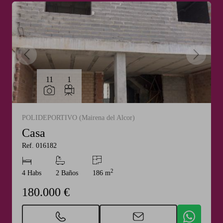
11
1
POLIDEPORTIVO (Mairena del Alcor)
Casa
Ref. 016182
2
4 Habs
2 Baños
186 m
180.000 €