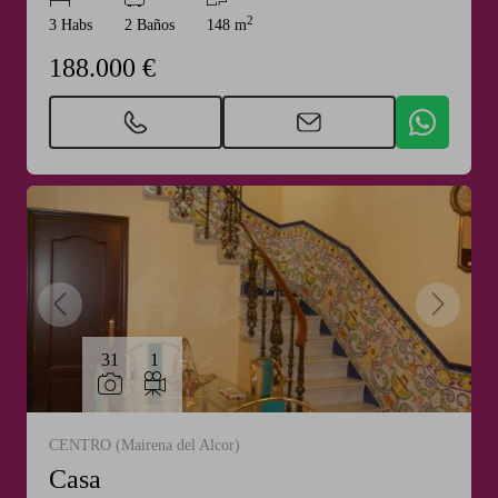
2
3 Habs
2 Baños
148 m
188.000 €
31
1
CENTRO (Mairena del Alcor)
Casa