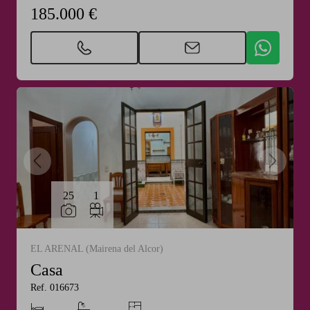
185.000 €
25
1
EL ARENAL (Mairena del Alcor)
Casa
Ref. 016673