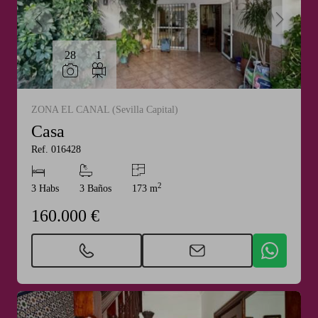
28
1
ZONA EL CANAL (Sevilla Capital)
Casa
Ref. 016428
2
3 Habs
3 Baños
173 m
160.000 €