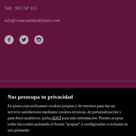
Telf.: 955 747 113
info@vistacasainmobiliaria.com
Nos preocupa tu privacidad
En pisos.com utilizamos cookies propias y de terceros para dar un
servicio satisfactorio mediante cookies técnicas, de personalización y
para fines analíticos. pulsa
Destacados
AQUÍ
para más información. Puedes aceptar
todas las cookis pulsando el botón "aceptar" o configurarlas o rechazar su
Aviso Legal
uso pulsando
Favoritos