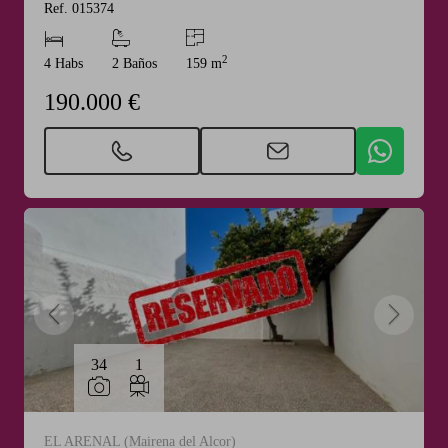
Ref. 015374
2
4 Habs
2 Baños
159 m
190.000 €
34
1
EL ARENAL (Mairena del Alcor)