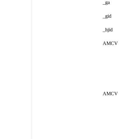
_ga
_gid
_hjid
AMCV
AMCV