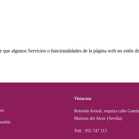
le que algunos Servicios o funcionalidades de la página web no estén d
Vistacasa
les
Rotonda Arenal, esquina calle Gandu
Mairena del Alcor (Sevilla)
mueble
Telf.: 955 747 113