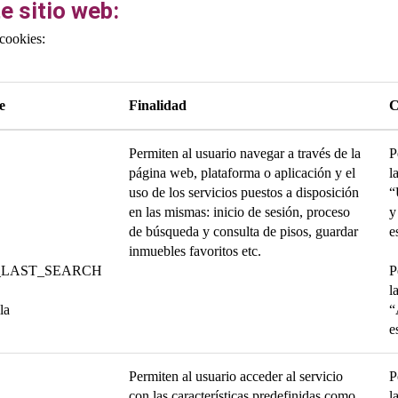
e sitio web:
 cookies:
e
Finalidad
C
Permiten al usuario navegar a través de la
P
página web, plataforma o aplicación y el
l
uso de los servicios puestos a disposición
“
en las mismas: inicio de sesión, proceso
y
de búsqueda y consulta de pisos, guardar
e
inmuebles favoritos etc.
_LAST_SEARCH
P
l
la
“
e
Permiten al usuario acceder al servicio
P
con las características predefinidas como
l